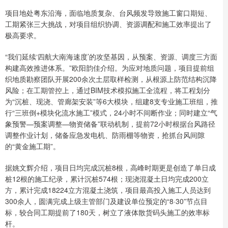
项目地处粤东沿海，面临地质复杂、台风频发导致施工窗口期短、
工期紧张三大挑战，对项目组织协调、资源调配和施工效率提出了
极高要求。
“我们延续‘四航大南海速度’的攻坚基因，从预案、资源、调度三方面
构建高效推进体系。”欧阳韵佳介绍。为应对地质问题，项目提前组
织地质勘察团队开展200余次土层取样检测，从根源上防范结构沉降
风险；在工期管控上，通过BIM技术模拟施工全流程，将工程划分
为“沉桩、现浇、管廊架安装”等6大模块，组建8支专业施工班组，推
行“三班倒+模块化流水施工”模式，24小时不间断作业；同时建立“气
象预警—预案调整—物资储备”联动机制，提前72小时根据台风路径
调整作业计划，储备应急发电机、防雨棚等物资，抢抓台风间隙
的“黄金施工期”。
据姚文辉介绍，项目日均完成沉桩8根，高峰时期更是创造了单日成
桩12根的施工纪录，累计沉桩574根；现浇混凝土日均完成200立
方，累计完成18224立方混凝土浇筑，项目最高投入施工人员达到
300余人，圆满完成上级主管部门及建设单位预定的“8·30”节点目
标，较合同工期提前了180天，树立了液体散货码头施工的效率标
杆。