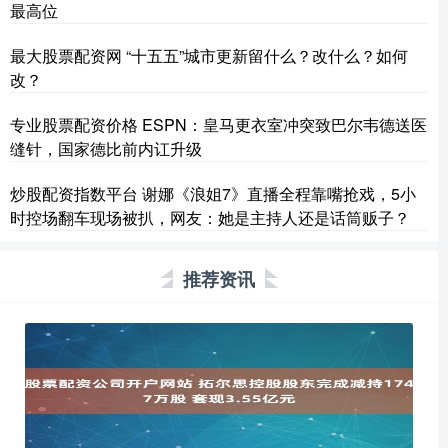
最高位
最大股票配资网 “十五五”城市更新留什么？改什么？如何
改？
专业股票配资价格 ESPN：皇马更衣室冲突致巴尔韦德送医
缝针，国家德比前内讧升级
炒股配资指数平台 谢娜《浪姐7》直播全程靠嘴抢戏，5小
时控场翻车现场被扒，网友：她是主持人还是话筒贩子？
推荐资讯