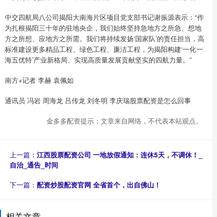
中交四航局八公司揭阳大南海片区项目党支部书记谢振源表示：“作
为扎根揭阳三十年的驻地央企，我们始终坚持急地方之所急、想地
方之所想、应地方之所需。我们将持续发扬‘国家队’的责任担当，高
标准建设更多精品工程、绿色工程、廉洁工程，为揭阳构建‘一化一
海五优特’产业新格局、实现高质量发展贡献坚实的四航力量。”
南方+记者 李赫 袁佩如
通讯员 冯岩 周海龙 吕传龙 刘冬明 李庆瑞股票配资是怎么回事
金多多配资提示：文章来自网络，不代表本站观点。
上一篇：
江西股票配资公司 一地放假通知：连休5天，不调休！_
自治_通告_时间
下一篇：
配资炒股配资官网 全省首个，出自佛山！
相关文章