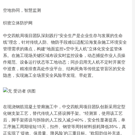
空地协同，智慧监测
织密立体防护网
中交四航局项目团队深刻践行“安全生产是企业生存与发展的生命
线”理念，针对传统人防、物防手段难以适配沿海复杂施工环境安全
管理需求的痛点，构建“地面监控+空中无人机”立体化安全监管体
系。在施工现场关键区域布设实时监控设备，动态捕捉作业人员操
作规范、设备运行状态等工地动态；同步启用无人机不定时开展空
中巡查，精准排查高处作业平台、结构死角等传统监管盲区的安全
隐患，实现施工全场景安全风险早发现、早处置。
在现浇钢筋混凝土管廊施工中，中交四航局项目团队创新采用定型
化钢支架工艺，替代传统人工搭设脚手架。“经测算，使用该工艺
后，脚手架搭设与拆除的人工投入减少40%，安全性显著提高，单
工序施工周期缩短15天，扣件、钢管等周转材料损耗降低35%，真
正实现了‘提效、保质量、降风险’的三重目标。”欧阳韵佳补充道。