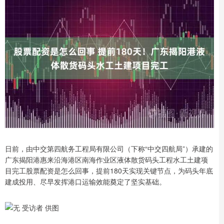
日前，由中交第四航务工程局有限公司（下称“中交四航局”）承建的
广东揭阳港惠来沿海港区南海作业区液体散货码头工程水工土建项
目完工股票配资是怎么回事，提前180天实现关键节点，为码头年底
建成投用、尽早发挥港口运输效能奠定了坚实基础。