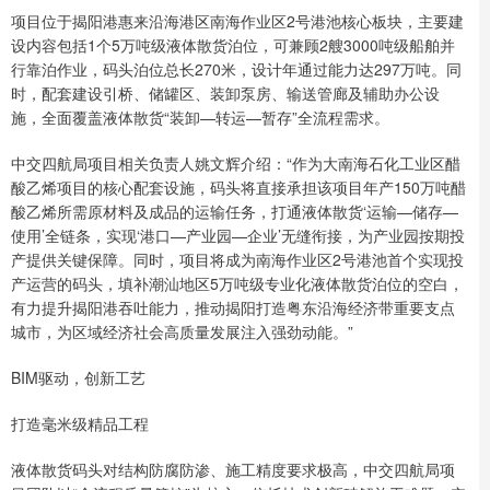
项目位于揭阳港惠来沿海港区南海作业区2号港池核心板块，主要建
设内容包括1个5万吨级液体散货泊位，可兼顾2艘3000吨级船舶并
行靠泊作业，码头泊位总长270米，设计年通过能力达297万吨。同
时，配套建设引桥、储罐区、装卸泵房、输送管廊及辅助办公设
施，全面覆盖液体散货“装卸—转运—暂存”全流程需求。
中交四航局项目相关负责人姚文辉介绍：“作为大南海石化工业区醋
酸乙烯项目的核心配套设施，码头将直接承担该项目年产150万吨醋
酸乙烯所需原材料及成品的运输任务，打通液体散货‘运输—储存—
使用’全链条，实现‘港口—产业园—企业’无缝衔接，为产业园按期投
产提供关键保障。同时，项目将成为南海作业区2号港池首个实现投
产运营的码头，填补潮汕地区5万吨级专业化液体散货泊位的空白，
有力提升揭阳港吞吐能力，推动揭阳打造粤东沿海经济带重要支点
城市，为区域经济社会高质量发展注入强劲动能。”
BIM驱动，创新工艺
打造毫米级精品工程
液体散货码头对结构防腐防渗、施工精度要求极高，中交四航局项