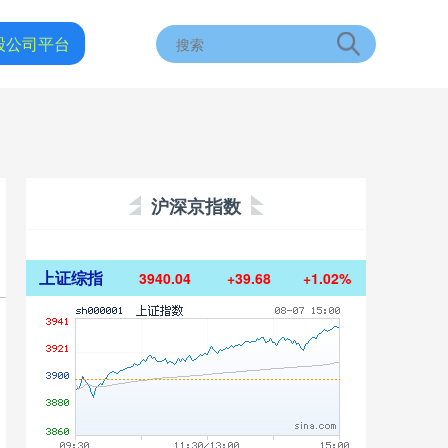
股公司平台
沪深京指数
上证综指
3940.04
+39.68
+1.02%