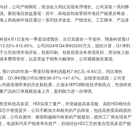
好，公司产销两旺，营业收入同比实现有序增长。公司采取一系列降
强。募投项目效益显现：其中，风电齿轮箱零部件项目产能逐步释放，
海上风电铸件项目通过一系列技术改造、产线优化、工艺降本、产品多
技4月1日发布一季度业绩预告，次日其股价一字涨停。翔港科技预计
.32%-916.65%。公司2024年Q4净利3200万元，据此计算，Q1净利
由于公司加强市场开拓，包装印刷、包装容器业务表现良好，营业收入较
成本费用管控，以及受益于销售大幅增长，公司规模效应显现。
2025年第一季度归母净利润盈利7.8亿元–9.8亿元，同比增长
据此计算，Q1净利预计环比增长96.97%-147.47%。业绩变动原因：公司坚
中心升级浪潮带来的历史新机遇，占据全球PCB制造技术制高点，凭借研发
量产品的订单规模急速上升，盈利能力进一步增强。
胜宏科技高多层、HDI实现了量产，并突破超高多层板、高阶HDI相结合
着芯片密度提升，公司不断加大AI相关的产品研发，包括高密度高精度的
产能方面，公司在惠州、泰国和越南均有新的产能规划，惠州工厂将在现有产
为主，电源和汽车产线将率先投产，后续结合HDI工艺的复合型高多层产能