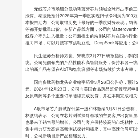
无线芯片市场细分低功耗蓝牙芯片领域全球市占率前三的泰凌
涨停。泰凌微预计2025年第一季度实现归母净利润为30
本报告期内，公司取得历史上最好的一季度财务表现，销售
等都开始批量出货。在新产品线方面，公司的Matteroverthre
线客户率先进入批量；公司新推出的端侧AI芯片在国内行业
推向市场，可以对接字节跳动豆包、DeepSeek等应用；公
民生证券分析师方竞、宋晓东3月27日研报指出，泰凌
统。公司凭借领先的产品性能和高智能服务，保持和各一线
出的新产品有望在AIoT和智能音频等市场持续扩大市占率
国内多肽药物龙头企业翰宇药业3月26日公告称，预计2025
元。2024年12月23日，公司向美国食品药品监督管理
及原料药等多个重要订单陆续完成发货，并在本期完成相关
A股市场芯片测试探针第一股和林微纳3月31日公告称，预
林微纳表示，公司在芯片测试探针领域的主要客户出货量显
也带来了销售额的增长。公司与客户保持较高的市场粘性，AI
集中精力研发高速高频测试探针和插座，其中高速信号可以满足回
时，公司新项目新产品相继发力。