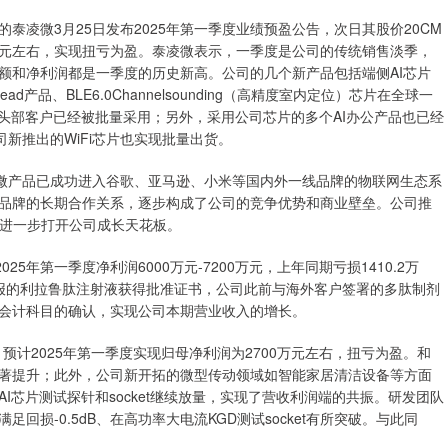
微3月25日发布2025年第一季度业绩预盈公告，次日其股价20CM
0万元左右，实现扭亏为盈。泰凌微表示，一季度是公司的传统销售淡季，
额和净利润都是一季度的历史新高。公司的几个新产品包括端侧AI芯片
ad产品、BLE6.0Channelsounding（高精度室内定位）芯片在全球一
头部客户已经被批量采用；另外，采用公司芯片的多个AI办公产品也已经
司新推出的WiFi芯片也实现批量出货。
微产品已成功进入谷歌、亚马逊、小米等国内外一线品牌的物联网生态系
品牌的长期合作关系，逐步构成了公司的竞争优势和商业壁垒。公司推
，进一步打开公司成长天花板。
年第一季度净利润6000万元-7200万元，上年同期亏损1410.2万
局申报的利拉鲁肽注射液获得批准证书，公司此前与海外客户签署的多肽制剂
会计科目的确认，实现公司本期营业收入的增长。
计2025年第一季度实现归母净利润为2700万元左右，扭亏为盈。和
著提升；此外，公司新开拓的微型传动领域如智能家居清洁设备等方面
芯片测试探针和socket继续放量，实现了营收利润端的共振。研发团队
损-0.5dB、在高功率大电流KGD测试socket有所突破。与此同