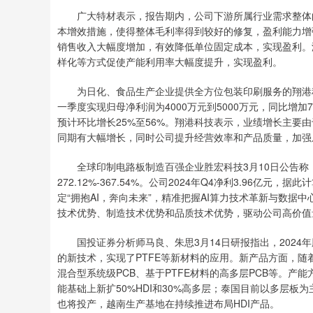
广大特材表示，报告期内，公司下游所属行业需求整体向
本增效措施，使得整体毛利率得到较好的修复，盈利能力增
销售收入大幅度增加，有效降低单位固定成本，实现盈利。
样化等方式促使产能利用率大幅度提升，实现盈利。
为日化、食品生产企业提供全方位包装印刷服务的翔港科
一季度实现归母净利润为4000万元到5000万元，同比增加713
预计环比增长25%至56%。翔港科技表示，业绩增长主要
同期有大幅增长，同时公司提升经营效率和产品质量，加强
全球印制电路板制造百强企业胜宏科技3月10日公告称，预计
272.12%-367.54%。公司2024年Q4净利3.96亿元，
定“拥抱AI，奔向未来”，精准把握AI算力技术革新与数据
技术优势、制造技术优势和品质技术优势，驱动公司高价值
国投证券分析师马良、朱思3月14日研报指出，2024年
的新技术，实现了PTFE等新材料的应用。新产品方面，随
混合型系统级PCB、基于PTFE材料的高多层PCB等。
能基础上新扩50%HDI和30%高多层；泰国目前以多层板
也将投产，越南生产基地在持续推进布局HDI产品。