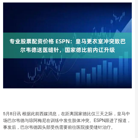
5月8日讯 根据此前西媒消息，在距离国家德比仅三天之际，皇马中
场巴尔韦德与琼阿梅尼在训练中发生肢体冲突。ESPN跟进了报道，
事发后，巴尔韦德因头部受伤需要前往医院接受缝针治疗。