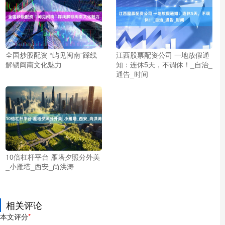
全国炒股配资 “屿见闽南”踩线
江西股票配资公司 一地放假通
解锁闽南文化魅力
知：连休5天，不调休！_自治_
通告_时间
10倍杠杆平台 雁塔夕照分外美
_小雁塔_西安_尚洪涛
相关评论
本文评分
*