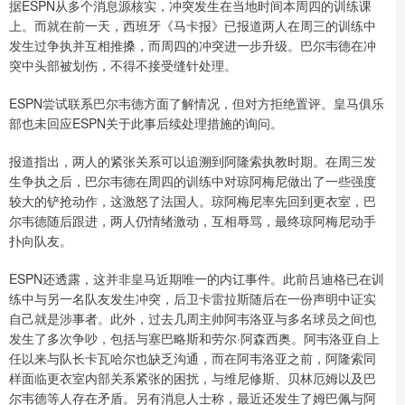
据ESPN从多个消息源核实，冲突发生在当地时间本周四的训练课
上。而就在前一天，西班牙《马卡报》已报道两人在周三的训练中
发生过争执并互相推搡，而周四的冲突进一步升级。巴尔韦德在冲
突中头部被划伤，不得不接受缝针处理。
ESPN尝试联系巴尔韦德方面了解情况，但对方拒绝置评。皇马俱乐
部也未回应ESPN关于此事后续处理措施的询问。
报道指出，两人的紧张关系可以追溯到阿隆索执教时期。在周三发
生争执之后，巴尔韦德在周四的训练中对琼阿梅尼做出了一些强度
较大的铲抢动作，这激怒了法国人。琼阿梅尼率先回到更衣室，巴
尔韦德随后跟进，两人仍情绪激动，互相辱骂，最终琼阿梅尼动手
扑向队友。
ESPN还透露，这并非皇马近期唯一的内讧事件。此前吕迪格已在训
练中与另一名队友发生冲突，后卫卡雷拉斯随后在一份声明中证实
自己就是涉事者。此外，过去几周主帅阿韦洛亚与多名球员之间也
发生了多次争吵，包括与塞巴略斯和劳尔·阿森西奥。阿韦洛亚自上
任以来与队长卡瓦哈尔也缺乏沟通，而在阿韦洛亚之前，阿隆索同
样面临更衣室内部关系紧张的困扰，与维尼修斯、贝林厄姆以及巴
尔韦德等人存在矛盾。另有消息人士称，最近还发生了姆巴佩与阿