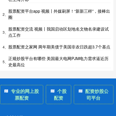
股票配资平台app 视频丨外媒刷屏！“新新三样”，接棒出
2、
圈
股票配资交流 视频丨我国启动区划地名文物名录建设试
3、
点工作
股票配资之家网 两年期美债于美国非农日跌超3.7个基点
4、
正规炒股平台有哪些 美国最大电网PJM电力需求逼近历
5、
史最高位
专业的网上股
个股
配资炒股公
票配资
配资
司平台