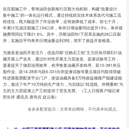
在压裂施工中，青海油田创新推行压裂大包机制，构建“批量设计、
集中施工”的一体化运行模式，通过持续抓实技术体系迭代与施工流
程优化，既大幅提升了作业效率，还有效降低了成本。前七个月，
年累计完成压裂施工134口井，单井日增油量同比提升13%，单井措
施费用同比下降21.6%。其中，尕斯油田N1下层系实施的26口压裂
井，实施后平均单井日增油量达到3吨，筑牢了效益开发根基。
为激发老油田开发活力，优选尕斯“压舱石工程”主力区块尕斯E31油
藏开展上产攻关，通过针对性开展主力层改造、提液试验等工作，
显著提升了储层动用效率，有序恢复油藏开发秩序。跃10-381井压
裂作业、跃14-28井与跃6-331向井提液试验等重点项目均取得突破
性进展股票配资平台门户，使该油藏具备5万吨效益规模产能建设能
力，激活了年产10万吨的生产潜力，为后续以“转流线、井网重构”为
主的主力层提液上产工程提供了坚实支撑。（工人日报客户端记者
邢生祥 通讯员 唐玮贞 赵云南）
金多多配资提示：文章来自网络，不代表本站观点。