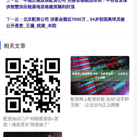
上一篇：
中国正规股票配资公司 完善首都物流布局：平谷首发保
供智慧供应链基地首栋建筑顺利封顶
下一篇：
北京配资公司 涉案金额近7000万，54岁前国奥球员被
公开悬赏_王灏_线索_本院
相关文章
配资网上配资炒股 告别“还手即
互殴”，让法治为正义撑腰
配资知识门户 特朗普震惊+震
怒！痛批普京“彻底疯了”