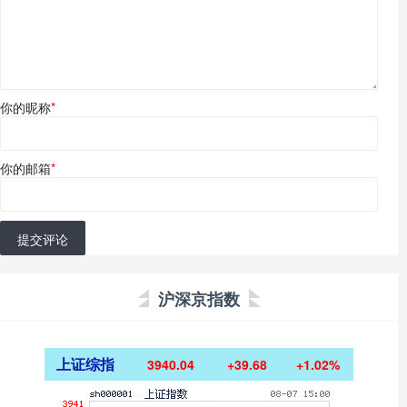
你的昵称
*
你的邮箱
*
提交评论
沪深京指数
上证综指
3940.04
+39.68
+1.02%